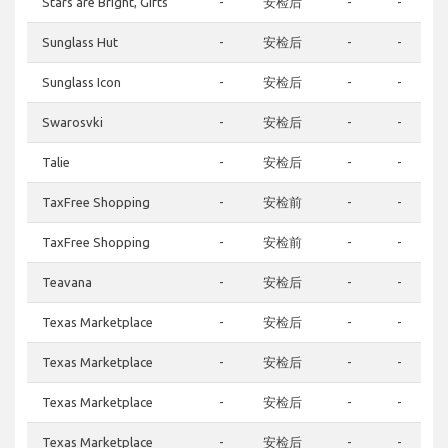
Stars are Bright, Gifts
-
安检后
-
-
Sunglass Hut
-
安检后
-
-
Sunglass Icon
-
安检后
-
-
Swarosvki
-
安检后
-
-
Talie
-
安检后
-
-
TaxFree Shopping
-
安检前
-
-
TaxFree Shopping
-
安检前
-
-
Teavana
-
安检后
-
-
Texas Marketplace
-
安检后
-
-
Texas Marketplace
-
安检后
-
-
Texas Marketplace
-
安检后
-
-
Texas Marketplace
-
安检后
-
-