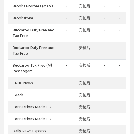
Brooks Brothers (Men's)
-
安检后
-
-
Brookstone
-
安检后
-
-
Buckaroo Duty Free and
-
安检后
-
-
Tax Free
Buckaroo Duty Free and
-
安检后
-
-
Tax Free
Buckaroo Tax Free (All
-
安检后
-
-
Passengers)
CNBC News
-
安检后
-
-
Coach
-
安检后
-
-
Connections Made E-Z
-
安检后
-
-
Connections Made E-Z
-
安检后
-
-
Daily News Express
-
安检后
-
-