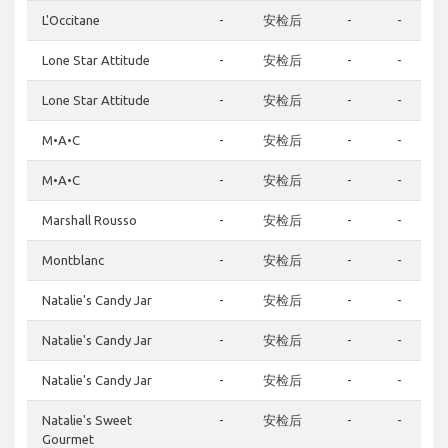
L'Occitane
-
安检后
-
-
Lone Star Attitude
-
安检后
-
-
Lone Star Attitude
-
安检后
-
-
M•A•C
-
安检后
-
-
M•A•C
-
安检后
-
-
Marshall Rousso
-
安检后
-
-
Montblanc
-
安检后
-
-
Natalie's Candy Jar
-
安检后
-
-
Natalie's Candy Jar
-
安检后
-
-
Natalie's Candy Jar
-
安检后
-
-
Natalie's Sweet
-
安检后
-
-
Gourmet