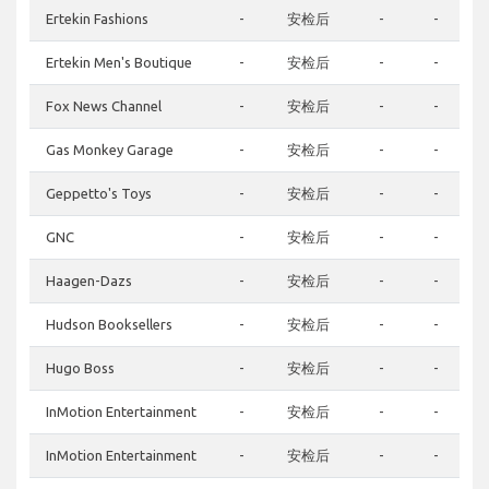
Ertekin Fashions
-
安检后
-
-
Ertekin Men's Boutique
-
安检后
-
-
Fox News Channel
-
安检后
-
-
Gas Monkey Garage
-
安检后
-
-
Geppetto's Toys
-
安检后
-
-
GNC
-
安检后
-
-
Haagen-Dazs
-
安检后
-
-
Hudson Booksellers
-
安检后
-
-
Hugo Boss
-
安检后
-
-
InMotion Entertainment
-
安检后
-
-
InMotion Entertainment
-
安检后
-
-