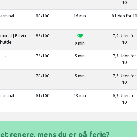
10
Terminal
80/100
16 min.
8 Uden for 1
emoji_events
rminal | Bil via
82/100
7,9 Uden for
huttle.
10
0 min.
-
72/100
5 min.
7,7 Uden for
10
-
78/100
5 min.
7,7 Uden for
10
Terminal
61/100
23 min.
6,3 Uden for
10
et renere, mens du er på ferie?