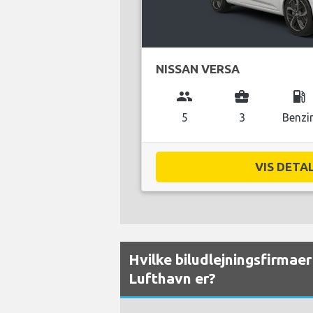
NISSAN VERSA
group
business_center
local_gas_station
5
3
Benzi
VIS DETAL
Hvilke biludlejningsfirmaer 
Lufthavn er?