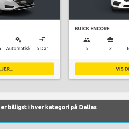
BUICK ENCORE
miscellaneous_services
login
group
business_center
n
Automatisk
5 Dør
5
2
JER...
VIS D
er billigst i hver kategori på Dallas