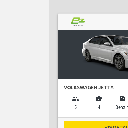
VOLKSWAGEN JETTA
group
business_center
local_gas_station
5
4
Benzi
VIS DETAL