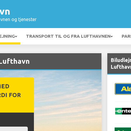
avn
vnen og tjenester
EJNING
TRANSPORT TIL OG FRA LUFTHAVNEN
PAR
Biludlej
 Lufthavn
Lufthav
MED
DI FOR