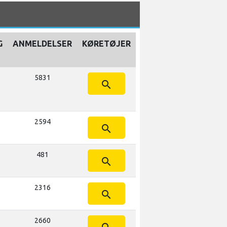
G
ANMELDELSER
KØRETØJER
5831
search
2594
search
481
search
2316
search
2660