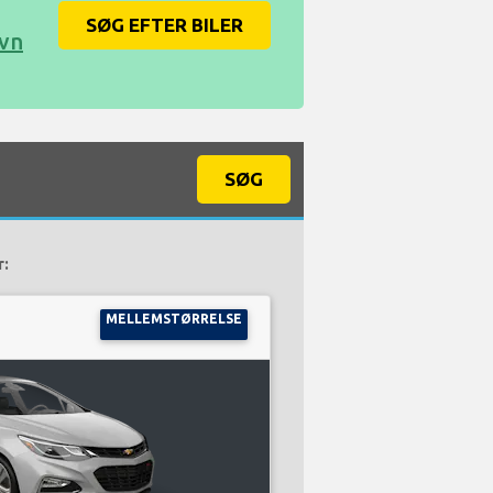
SØG EFTER BILER
avn
SØG
r:
MELLEMSTØRRELSE