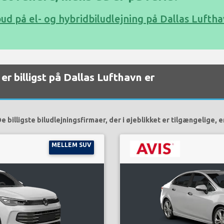
bud på el- og hybridbiludlejning på Dallas Lufth
er billigst på Dallas Lufthavn er
e billigste biludlejningsfirmaer, der i øjeblikket er tilgængelige, e
MELLEM SUV