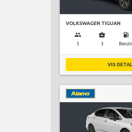
VOLKSWAGEN TIGUAN
group
business_center
local_gas_station
5
3
Benzi
VIS DETAL