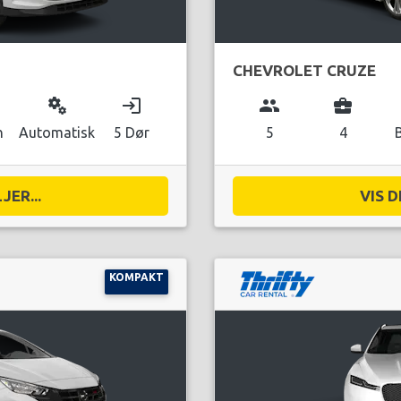
CHEVROLET CRUZE
miscellaneous_services
login
group
business_center
n
Automatisk
5 Dør
5
4
JER...
VIS D
KOMPAKT