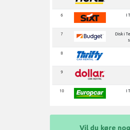
6
I 
7
Disk i Te
s
8
9
10
I 
Vil du køre nog