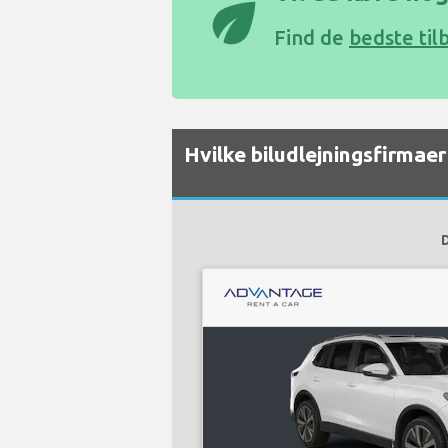
eco
Find de
bedste til
Hvilke biludlejningsfirmaer 
D