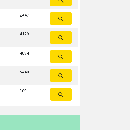
search
0
2447
search
4179
search
4894
search
5440
search
3091
search