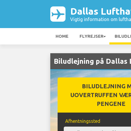
Dallas Lufth
Vigtig information om luftha
HOME
FLYREJSER
BILUDL
Biludlejning på Dallas
BILUDLEJNING 
UOVERTRUFFEN VÆR
PENGENE
Afhentningssted