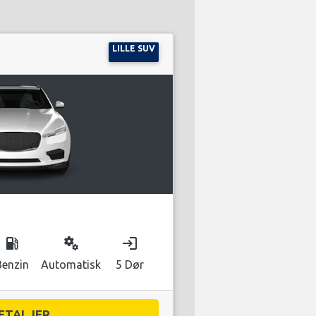
LILLE SUV
local_gas_station
miscellaneous_services
login
Benzin
Automatisk
5 Dør
ETALJER...