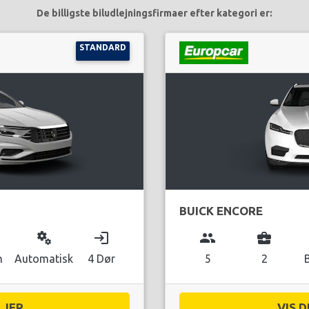
De billigste biludlejningsfirmaer efter kategori er:
STANDARD
BUICK ENCORE
miscellaneous_services
login
group
business_center
n
Automatisk
4 Dør
5
2
JER...
VIS D