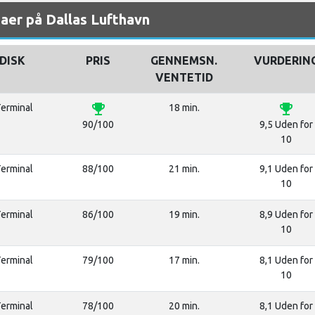
aer på Dallas Lufthavn
DISK
PRIS
GENNEMSN.
VURDERIN
VENTETID
emoji_events
emoji_events
Terminal
18 min.
90/100
9,5 Uden for
10
Terminal
88/100
21 min.
9,1 Uden for
10
Terminal
86/100
19 min.
8,9 Uden for
10
Terminal
79/100
17 min.
8,1 Uden for
10
Terminal
78/100
20 min.
8,1 Uden for