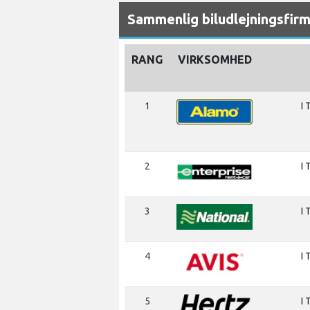
Sammenlig biludlejningsfirm
RANG
VIRKSOMHED
1
I 
2
I 
3
I 
4
I 
5
I 