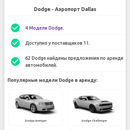
Dodge - Аэропорт Dallas
check_circle
4
Модели Dodge
.
check_circle
Доступно у поставщиков
11
.
62 Dodge найдены предложения по аренде
check_circle
автомобилей.
Популярные модели Dodge в аренду:
Dodge Avenger
Dodge Challenger