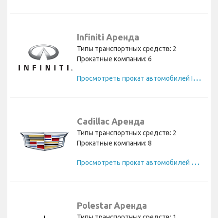
Infiniti Аренда
Типы транспортных средств: 2
Прокатные компании: 6
П
росмотреть прокат автомобилей Infiniti
Cadillac Аренда
Типы транспортных средств: 2
Прокатные компании: 8
П
росмотреть прокат автомобилей Cadillac
Polestar Аренда
Типы транспортных средств: 1