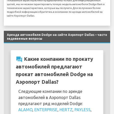
Показанные характеристики предназначены только для информационных
целей, мы не можем гарантировать точную модель автомобиля Dodge Ram и
технические характеристики, которые вы получите. Для получения более
подробной информации обратитесь в компанию по аренде автомобилей на
сайте Аэропорт Dallas.
Аренда автомобиля Dodge на сайте Аэропорт Dallas – часто
задаваемые вопросы
question_answer
Какие компании по прокату
автомобилей предлагают
прокат автомобилей Dodge на
Аэропорт Dallas?
Следующие компании по аренде
автомобилей в Аэропорт Dallas
предлагают ряд моделей Dodge:
ALAMO
,
ENTERPRISE
,
HERTZ
,
PAYLESS
,