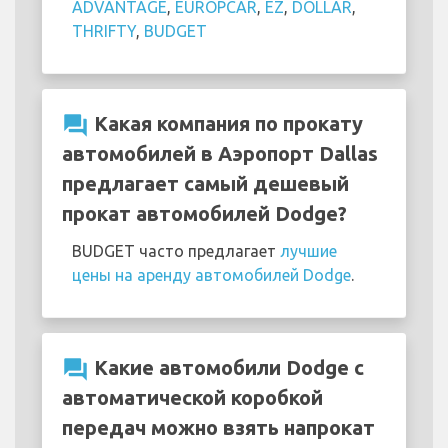
ADVANTAGE
,
EUROPCAR
,
EZ
,
DOLLAR
,
THRIFTY
,
BUDGET
question_answer
Какая компания по прокату
автомобилей в Аэропорт Dallas
предлагает самый дешевый
прокат автомобилей Dodge?
BUDGET часто предлагает
лучшие
цены на аренду автомобилей Dodge
.
question_answer
Какие автомобили Dodge с
автоматической коробкой
передач можно взять напрокат