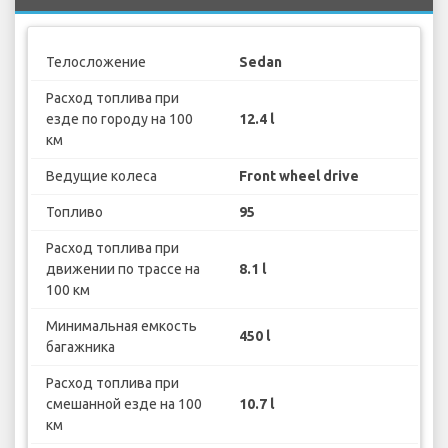
Телосложение
Sedan
Расход топлива при
езде по городу на 100
12.4 l
км
Ведущие колеса
Front wheel drive
Топливо
95
Расход топлива при
движении по трассе на
8.1 l
100 км
Минимальная емкость
450 l
багажника
Расход топлива при
смешанной езде на 100
10.7 l
км