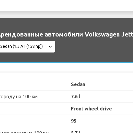
рендованные автомобили Volkswagen Jett
Sedan
городу на 100 км
7.6 l
Front wheel drive
95
 по трассе на 100 км
5.7 l