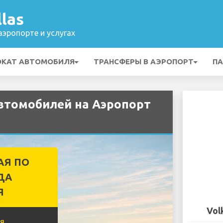
las
эропорте и услугах
ОКАТ АВТОМОБИЛЯ
ТРАНСФЕРЫ В АЭРОПОРТ
ПА
втомобилей на Аэропорт
АЯ ПО
ДА
Я
Vol
я